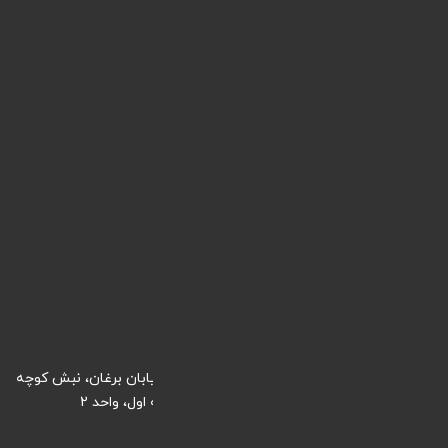
آموزش ها
نمونه کارها
لینک های پرکاربرد
ورود / عضویت
طراحی سایت
دیجیتال مارکتینگ
پشتیبانی سایت
شرایط و قوانین
تماس با ما
ایران، کرج، خیابان طالقانی شمالی، ابتدای خیابان برغان، نبش کوچه
بخشداری، ساختمان دفترخانه 32 کرج، طبقه اول، واحد 2
info@webnik.co