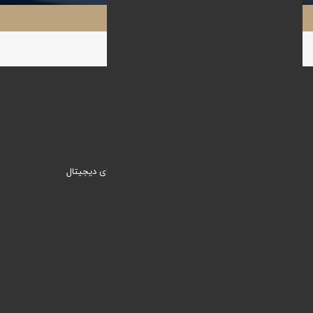
سایت میرزا محاسب
وبنیک؛ راهکاری نیک برای ورود به دنیای دیجیتال
دسترسی سریع
خدمات
مقالات