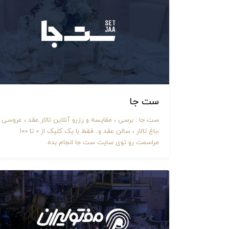
ست جا
ست جا : برسی ، مقایسه و رزرو آنلاین تالار عقد ، عروسی
،باغ تالار ، سالن عقد و.. فقط با یک کلیک از 0 تا 100
مراسمت رو توی سایت ست جا انجام بده.