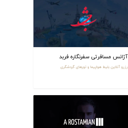
آژانس مسافرتی سفرنگاره فربد
رزرو آنلاین بلیط هواپیما و تورهای گردشگری