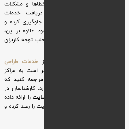
خدماتی است که به منظور رفع خطاها و مشکلات
عملکردی سایت اعمال میشود. دریافت خدمات
پشتیبانی از هک شدن وب سایت جلوگیری کرده و
همچنین موجب حفظ اطلاعات میشود. علاوه بر این،
موجب عملکرد پایدار وب شده و در جلب توجه کاربران
موثر واقع میشود.
براین اساس به منظور استفاده از
خدمات طراحی
سایت
و
پشتیبانی فنی سایت
بهتر است به مراکز
معتبر و با تجربه چون وب نیک مراجعه کنید که
سال‌هاست در این حوزه فعالیت دارد. کارشناسان در
این مجموعه
انواع
پکیج پشتیبانی
سایت
را ارائه داده
و با استفاده از جدیدترین ابزارها سایت را رصد کرده و
اختلالات آن را رفع میکنند.
انواع پشتیبانی سایت