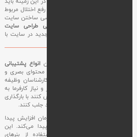
خدمات
پشتیبانی سایت فروشگاهی
در این زمینه باید
به رفع مشکلات در زمینه هاستینگ، رفع اختلال مربوط
به لینک‌ها، بررسی افزونه‌ها و سفارشی ساختن سایت
اشاره کنیم. همچنین در
پشتیبانی طراحی سایت
ریسپانسیو کردن و اعمال امکانات جدید در سایت با
توجه به نظر کارفرما انجام میشوند.
پشتیبانی گرافیکی وب سایت
پشتیبانی گرافیکی یکی از اصلی‌ترین
انواع پشتیبانی
سایت
می‌باشد که مربوط به تولید محتوای بصری و
بروزرسانی آن است. بدین ترتیب کارشناسان وظیفه
دارند که با توجه به حوزه کسب‌وکار و نیاز کارفرما به
تولید صفحات جذاب پرداخته و تلاش کنند با بارگذاری
محتوای مناسب نظر کاربران را به خود جلب کنند.
بدین ترتیب رتبه سایت به مرور زمان افزایش پیدا
کرده و به جایگاه مناسبی دست پیدا می‌کند. این
اقدام در پشتیبانی سایت با استفاده از بنرهای