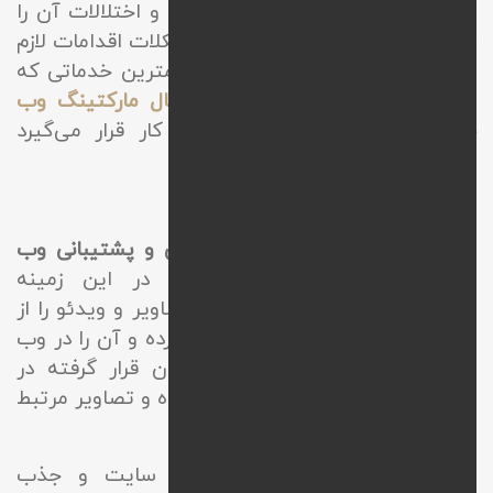
کامل سایت را مورد بررسی قرار داده و اختلالات آن را
زیر نظر بگیرد، سپس با توجه به مشکلات اقدامات لازم
را روی وب اعمال نماید. از جمله مهمترین خدماتی که
در این زمینه توسط
آژانس دیجیتال مارکتینگ وب
نیک
در اختیار صاحبین کسب و کار قرار می‌گیرد
می‌توان به موارد زیر اشاره داشت.
بارگذاری محتوا در پشتیبانی سایت
از جمله مهمترین خدمات در
طراحی و پشتیبانی وب
سایت
، بارگذاری محتوا می‌باشد. در این زمینه
متخصصین محتوای متنی، فایل، تصاویر و ویدئو را از
نظر حجم، کیفیت و فرمت بررسی کرده و آن را در وب
سایت قرار می‌دهند. همچنین متون قرار گرفته در
سایت را از لحاظ نگارشی تصحیح کرده و تصاویر مرتبط
را آپلود میکنند.
این موضوع به منظور بروزرسانی سایت و جذب