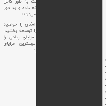
متخصصین در حوزه پشتیبانی سایت به طور کامل
راهنمایی‌های لازم را در این حوزه ارائه داده و به طور
اصولی به سوالات شما عزیزان پاسخ می‌دهند.
با در نظر گرفتن این موضوع این امکان را خواهید
داشت تا به شکل تخصصی سایت را توسعه بخشید.
استفاده از خدمات این مجموعه مزایای زیادی را
برایتان فراهم میکند. از جمله مهمترین مزایای
پشتیبانی و نگهداری سایت
عبارتند از:
از بین رفتن مشکلات فنی
جلوگیری از هک شدن سایت
کنترل و مدیریت تغییرات سایت
افزایش ترافیک و بازدید از سایت
تهیه نسخه بک‌آپ از وب
بازیابی اطلاعات و داده‌ها
افزایش سرعت پاسخ‌دهی سایت
جلب نظر مشتریان و کاربران هدف