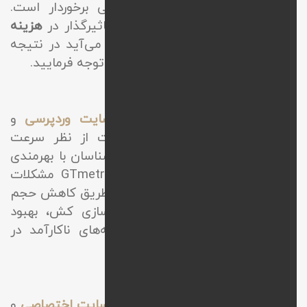
مخاطبین هدفمند از اهمیت بالایی برخوردار است.
بارگذاری محتوا یکی از فاکتورهای تاثیرگذار در
هزینه
ماهیانه پشتیبانی سایت
به حساب می‌آید در نتیجه
در زمان بستن قرارداد به این موضوع توجه فرمایید.
بهبود وضعیت سرعت سایت
یکی از خدمات مهم در
طراحی سایت وردپرسی
و
پشتیبانی آن
بهینه سازی وضعیت از نظر سرعت
می‌باشد. در این نوع پشتیبانی، کارشناسان با بهرمندی
از تجهیزات و نرم‌افزارهایی چون
GTmetrix
مشکلات
موجود در سایت را بررسی کرده و از طریق کاهش حجم
تصاویر بدون افت کیفیت، فعال‌سازی کش، بهبود
عملکرد سرور و حذف کردن افزونه‌های ناکارآمد در
جهت افزایش سرعت تلاش می‌کنند.
آپدیت افزونه‌ها در پشتیبانی سایت
از مهمترین خدمات در حوزه
طراحی سایت اختصاصی
و