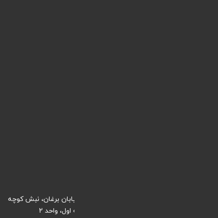
مقالات
آموزش ها
نمونه کارها
لینک های پرکاربرد
ورود / عضویت
طراحی سایت
دیجیتال مارکتینگ
پشتیبانی سایت
شرایط و قوانین
تماس با ما
ایران، کرج، خیابان طالقانی شمالی، ابتدای خیابان برغان، نبش کوچه
بخشداری، ساختمان دفترخانه 32 کرج، طبقه اول، واحد 2