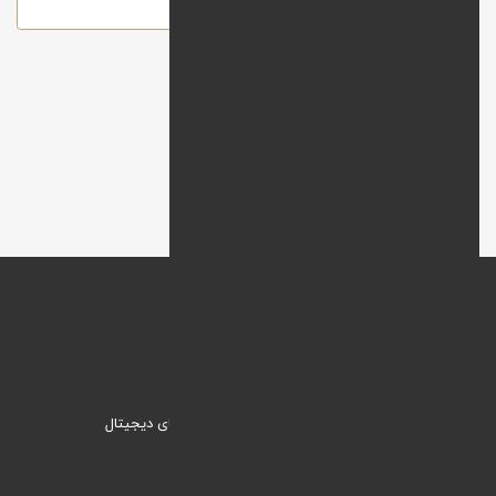
ارسال
وبنیک؛ راهکاری نیک برای ورود به دنیای دیجیتال