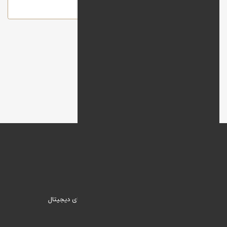
ارسال
وبنیک؛ راهکاری نیک برای ورود به دنیای دیجیتال