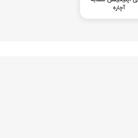
آچاره