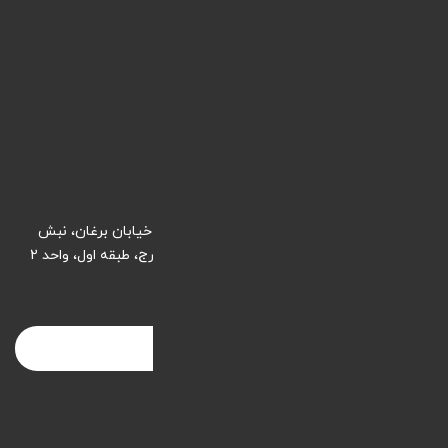
ورود / عضویت
طراحی سایت
دیجیتال مارکتینگ
پشتیبانی سایت
شرایط و قوانین
تماس با ما
ایران، کرج، خیابان طالقانی شمالی، ابتدای خیابان برغان، نبش
کوچه بخشداری، ساختمان دفترخانه 32 کرج، طبقه اول، واحد 2
info@webnik.co