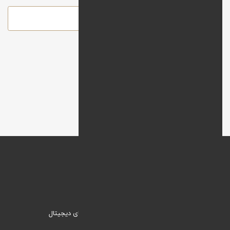
ارسال
وبنیک؛ راهکاری نیک برای ورود به دنیای دیجیتال