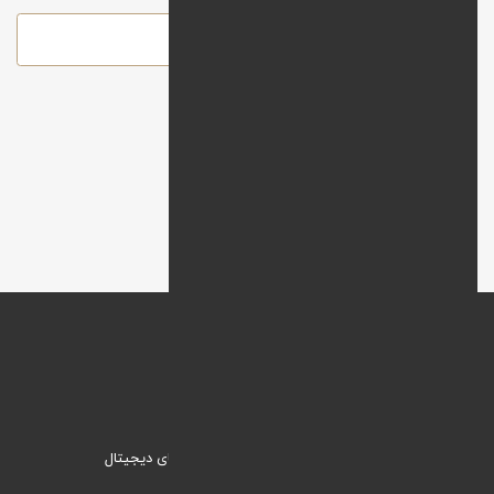
ارسال
وبنیک؛ راهکاری نیک برای ورود به دنیای دیجیتال