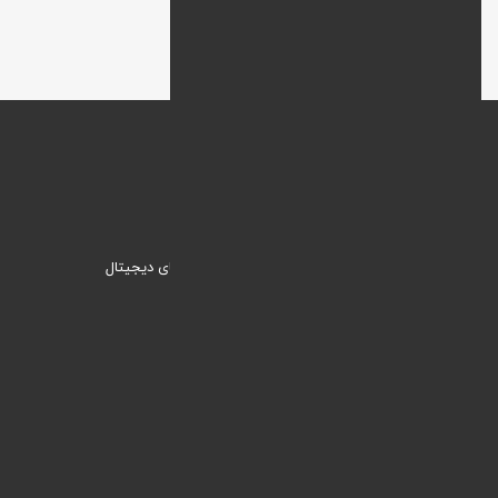
وبنیک؛ راهکاری نیک برای ورود به دنیای دیجیتال
دسترسی سریع
خدمات
مقالات