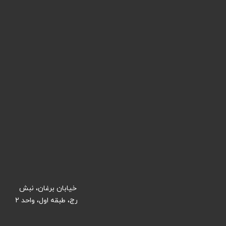
آموزش ها
نمونه کارها
لینک های پرکاربرد
ورود / عضویت
طراحی سایت
دیجیتال مارکتینگ
پشتیبانی سایت
شرایط و قوانین
تماس با ما
ایران، کرج، خیابان طالقانی شمالی، ابتدای خیابان برغان، نبش
کوچه بخشداری، ساختمان دفترخانه 32 کرج، طبقه اول، واحد 2
info@webnik.co