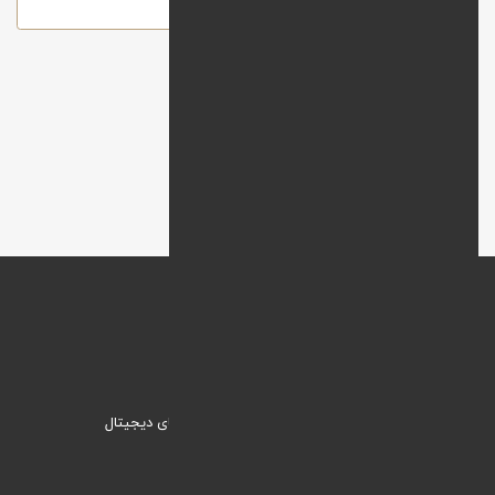
ارسال
وبنیک؛ راهکاری نیک برای ورود به دنیای دیجیتال