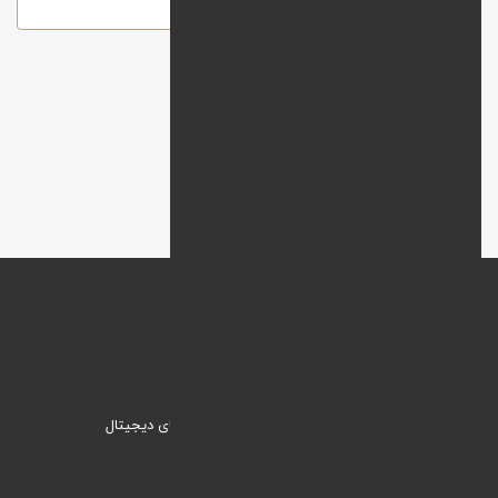
ارسال
وبنیک؛ راهکاری نیک برای ورود به دنیای دیجیتال