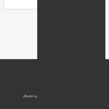
ارسال
وبنیک؛ راهکاری نیک برای ورود به دنیای دیجیتال