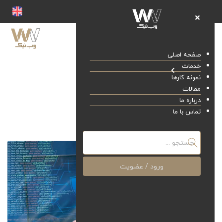
صفحه اصلی
خدمات
نمونه کارها
امنیت وب‌سایت با SSL
مقالات
درباره ما
تماس با ما
صفحه اصلی
مقالات
ورود / عضویت