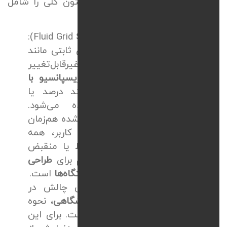
شکل ظاهر شود. این اصول سه ستون کلی را شامل
می‌شوند که عبارت‌اند از:
ساختار شبکه‌ای سیال (
Fluid Grid System
):
در متدهای قدیمی از واحدهای ثابتی مانند
پیکسل استفاده می‌شد که غیرقابل‌تغییر
بودند؛ اما در
طراحی سایت ریسپانسیو با
CSS
از واحدهای نسبی مانند درصد یا
واحدهای جدیدتری استفاده می‌شود.
بهره‌گیری از این واحدها باعث شده هم‌زمان
با تغییر عرض صفحه‌نمایش کاربر، همه
المان‌ها به تناسب آن منبسط یا منقبض
شوند. این اقدامات اولین قدم برای
طراحی
سایت واکنش‌گرا برای همه دستگاه‌ها
است.
تصاویر انعطاف‌پذیر: بزرگترین چالش در
طراحی سایت ریسپانسیو فروشگاهی
، نحوه
مدیریت تصاویر محصولات است. برای این