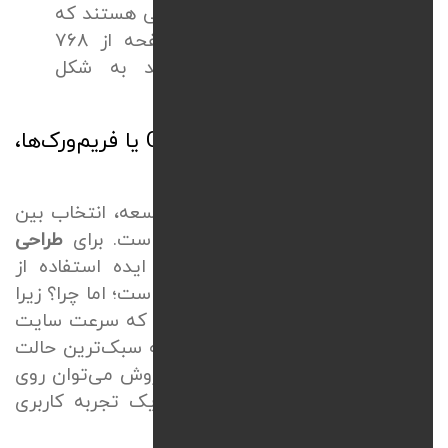
در واقع
Media Queries
کدهایی هستند که
به ما می‌گویند اگر عرض صفحه از
۷۶۸
پیکسل کمتر شد، منو باید به شکل
همبرگری نمایش داده شود.
طراحی سایت ریسپانسیو با
CSS
یا فریم‌ورک‌ها،
کدام بهتر است؟
یکی از چالش‌های همیشگی تیم توسعه، انتخاب بین
شخصی‌سازی مطلق و سرعت اجرا است. برای
طراحی
سایت ریسپانسیو با
CSS
بهترین ایده استفاده از
کدهای تمیز و اصطلاحاً دست‌نویس
است؛ اما چرا؟ زیرا
در طراحی سایت اختصاصی برای این که سرعت سایت
صرف خواندن کدهای اضافی نشود به سبک‌ترین حالت
ممکن برای کدها نیاز است. در این روش می‌توان روی
تک‌تک پیکسل‌ها کنترل داشت و یک تجربه کاربری
منحصربه‌فرد خلق کرد.