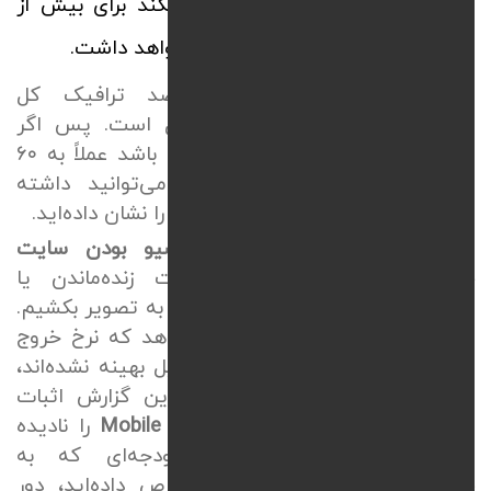
باشد و در دست کاربر درست کار نکند برای بیش از
نیمی از کاربران اصلا وجود خارجی نخواهد داشت.
طبق آمارها بیشتر از
۶۰
درصد ترافیک کل
وب‌سایت‌های دنیا از طریق موبایل است. پس اگر
سایت شما برای موبایل بهینه نشده باشد عملاً به
۶۰
درصد مشتریان احتمالی‌تان که می‌توانید داشته
باشید علامت لطفاً از ما خرید نکنید! را نشان داده‌اید.
امروز قصد داریم درباره
ریسپانسیو بودن سایت
چیست
صحبت کنیم و حقیقت زنده‌ماندن یا
حذف‌شدن از بازار دیجیتال را برایتان به تصویر بکشیم.
آخرین گزارش‌های گوگل نشان می‌دهد که نرخ خروج
کاربران از سایت‌هایی که برای موبایل بهینه نشده‌اند،
خیلی بیشتر از
۵۰
درصد است. این گزارش اثبات
می‌کند اگر
طراحی سایت
Mobile Friendly
را نادیده
بگیرید، بیش از نیمی از بودجه‌ای که به
خدمات
دیجیتال مارکتینگ
اختصاص داده‌اید، دور