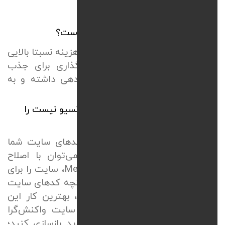
سوالات متداول
هزینه
طراحی سایت ریسپانسیو بالا است؟
طراحی سایت ریسپانسیو اختصاصی هزینه نسبتا بالایی
دارد؛ اما این هزینه یک سرمایه‌گذاری برای جذب
مشتری است که در کوتاه‌مدت بازدهی داشته و به
جیبتان برمی‌گردد.
آیا می‌توان سایت قدیمی که ریسپانسیو نیست را
درست کرد؟
بله، این کار بسته به فونداسیون کدهای سایت شما
امکان‌پذیر است. در برخی موارد می‌توان با اصلاح
کدهای
CSS
و افزودن
Media Queries
، سایت را برای
نمایش در موبایل سازگار کرد؛ اما چنانچه کدهای سایت
خیلی قدیمی و غیراستاندارد باشند، بهترین کار این
است که سایت با رویکرد طراحی سایت واکنش‌گرا
وردپرس یا کدنویسی اختصاصی جدید بازسازی کنید؛