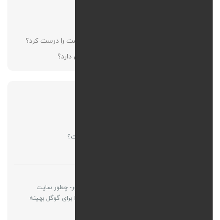
اصول طراحی سایت واکنش‌گرا
هزینه طراحی سایت ریسپانسیو بالا است؟
آیا می‌توان سایت قدیمی که ریسپانسیو نیست را درست کرد؟
نسخه موبایل با سایت ریسپانسیو چه تفاوتی دارد؟
محبوبترین ها
نات کوین تلگرام چیست؟
طراحی سایت سئو محور- چطور سایت
طراحی کنیم که از ابتدا برای گوگل بهینه
باشد؟؟