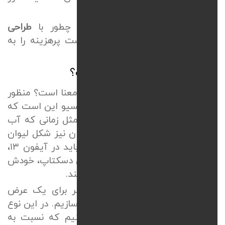
ریخته می‌شود.
در ادامه متوجه خواهید شد که چطور با
طراحی
وب‌سایت ریسپانسیو
می‌توان شکست پرهزینه را به
یک موفقیت پول‌ساز تبدیل کرد.
طراحی سایت واکنش‌گرا چیست؟
اصلاً
طراحی سایت واکنش‌گرا
به چه معنا است؟ منظور
از طراحی سایت واکنش‌گرا یا ریسپانسیو این است که
سایت شما مثل آب باشد و دقیقا مثل زمانی که آب
در پارچ شکل پارچ را می‌گیرد در لیوان نیز شکل لیوان
را به خودش بگیرد. سایت شما هم باید در آیفون
۱۳
،
تبلت سامسونگ یا مانیتور
۲۷
اینچی دسکتاپ، خودش
را با محیط و فضای نمایشگر سازگار کند.
در
طراحی سایت واکنش‌گرا
ما دیگر برای یک عرض
ثابت مثلاً
۱۲۰۰
پیکسل سایت را نمی‌سازیم. در این نوع
طراحی چیدمانی را برنامه‌ریزی می‌کنیم که نسبت به