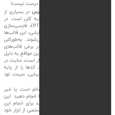
این توضیحات درست است؟ قطعات درست نیست!
ادعای
طراحی سایت واکنش‌گرا وردپرس
در بسیاری از
قالب‌های آماده، فقط در حد یک لایه کلی است. در
حقیقت حین راست‌چین سازی
(RTL)
، فارسی‌سازی
فونت‌ها و اضافه کردن المان‌های سفارشی، این قالب‌ها
از درون دچار به هم ریختگی می‌شوند. به‌طورکلی
طراحی سایت بدون نسخه موبایل
در برخی قالب‌های
سنگین وردپرسی اتفاق می‌افتد. در این مواقع به دلیل
این که سرعت لود در موبایل فاجعه‌بار است، سایت در
موبایل باز نمی‌شود. برای همین باید کدها را از پایه
برای موبایل بهینه کرد تا علاوه بر زیبایی، سرعت لود
نیز به زیر
۳
ثانیه برسد.
برای این که بفهمید سایت شما سالم است یا خیر
باید
تست ریسپانسیو بودن سایت
را انجام دهید. این
کار خیلی راحت است. شما می‌توانید برای انجام این
تست علاوه بر چک کردن با گوشی شخصی از ابزار خود