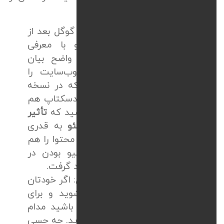
می‌توان به موارد زیر اشاره کرد:
تأثیر مستقیم بر سئو
(SEO)
: گوگل بعد از
آپدیت
Mobilegeddon
و با معرفی
Mobile-First Indexing
خیلی واضح بیان
کرد که اول نسخه موبایل وب‌سایت را
بررسی می‌کند. پس درصورتی‌که در نسخه
موبایل امتیاز خوبی نگیرید در دسکتاپ هم
رتبه نمی‌گیرد. توجه داشته باشید که
تأثیر
ریسپانسیو بودن سایت بر سئو
به قدری
زیاد است که حتی اگر بهترین محتوا را هم
داشته باشید، بدون ریسپانسیو بودن در
رتبه‌های اول گوگل قرار نخواهید گرفت.
تجربه کاربری
(UX)
و نرخ تبدیل: اگر خودتان
وارد یک سایت فروشگاهی ‌شوید و برای
خواندن قیمت محصول مجبور باشید مدام
زوم کنید و به چپ و راست بروید. چه حسی