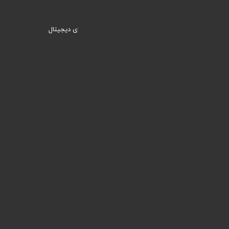
وبنیک؛ راهکاری نیک برای ورود به دنیای دیجیتال
دسترسی سریع
خدمات
مقالات
آموزش ها
نمونه کارها
لینک های پرکاربرد
ورود / عضویت
طراحی سایت