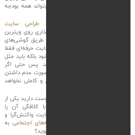
کوچک به ابعاد نمایشگر موبایل، می‌تواند همه بودجه
بازاریابی شما را هدر دهد.
توجه داشته باشید که
هزینه طراحی سایت
فروشگاهی
در حقیقت یک سرمایه‌گذاری روی ویترین
کسب‌وکار است که میلیون‌ها نفر از طریق گوشی‌های
هوشمندشان آن را تماشا می‌کنند. سایت حرفه‌ای فقط
به داشتن کدهای تمیز محدود نمی‌شود بلکه باید مثل
یک موجود زنده با کاربر تعامل کند. پس حتی اگر
سایت شما ریسپانسیو هم باشد در صورت عدم داشتن
پشتیانی سایت حرفه‌ای
بازدهی لازم و کاملی نخواهد
داشت.
تصمیم نهایی با خودتان است، آیا دوست دارید یکی از
هزاران سایتی باشید که کاربران با کلافگی آن را
می‌بندند یا می‌خواهید با طراحی سایت واکنش‌گرا و
بهره‌گیری از
خدمات مدیریت شبکه‌های اجتماعی
به
برندی ماندگاری و پرمخاطب تبدیل شوید؟