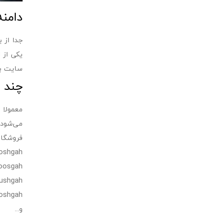
دامن
جدا از 
یکی از 
سایت با
چند ا
معمولا 
می‌شود 
فروشگاه
oshgah
oosgah
ushgah
oshgah
و...