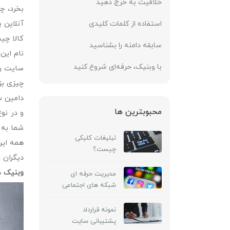
خلاقیت به خرج دهید
بخرد، چ
استفاده از کلمات کلیدی
آنلاین ب
کالا چی
سابقه دامنه را بشناسید
نام این
با وبنیک، حرفه‌ای شروع کنید
سایت را
چیزی بز
دامین س
محبوبترین ها
و در نو
شما به 
تبلیغات کلیکی
همه این
چیست؟
دیگران 
وبنیک
ه
مدیریت حرفه ای
شبکه های اجتماعی
شامل چه خدماتی
است ؟‌
نمونه قرارداد
پشتیبانی سایت ‏