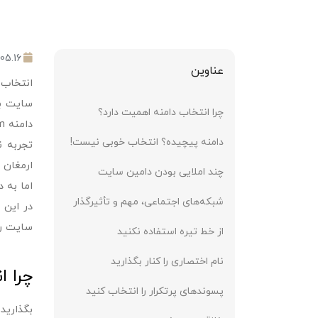
05.16
عناوین
انتخاب 
سایت بر
چرا انتخاب دامنه اهمیت دارد؟
دامنه pizza.com با قیمتی سرسام آور توسط یک رستوران زنجیره‌ای خریداری شده است.
دامنه پیچیده؟ انتخاب خوبی نیست!
تجربه ن
ارمغان 
چند املایی بودن دامین سایت
اما به 
شبکه‌های اجتماعی، مهم و تأثیرگذار
در این 
سایت را
از خط تیره استفاده نکنید
نام اختصاری را کنار بگذارید
چرا ا
پسوندهای پرتکرار را انتخاب کنید
بگذارید