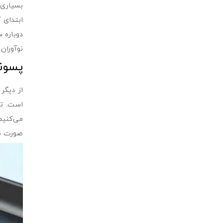
بسیاری 
ابتدای 
نوآوران
پسوند
است. تج
می‌کنیم
صورت نگ