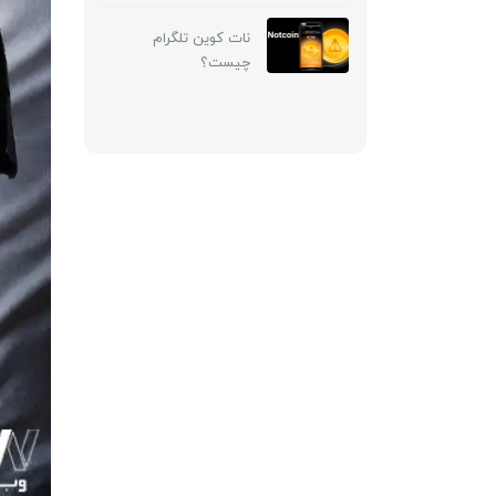
نات کوین تلگرام
چیست؟