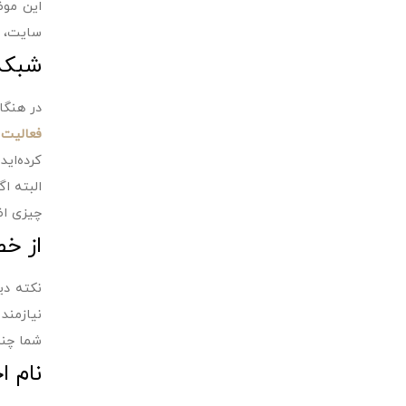
این موض
سایت، س
شبکه‌
در هنگا
فعالیت 
کرده‌ای
البته ا
چیزی اضا
از خط
نکته دی
نیازمند
شما چند
نام ا