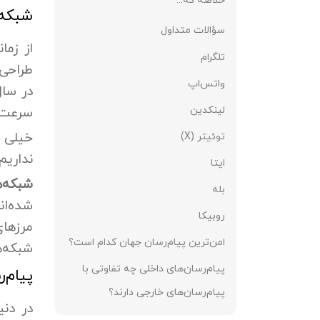
شبکه 
سؤالات متداول
از زما
تلگرام
طراحی 
واتس‌اپ
در سال
لینکدین
سرعت و
خیلی ا
توئیتر (X)
نداریم
ایتا
شبکه‌ه
بله
شده‌ان
روبیکا
مرزهای
امن‌ترین پیام‌رسان جهان کدام است؟
شبکه‌ه
پیام‌رسان‌های داخلی چه تفاوتی با
پیام‌
پیام‌رسان‌های خارجی دارند؟
در دن