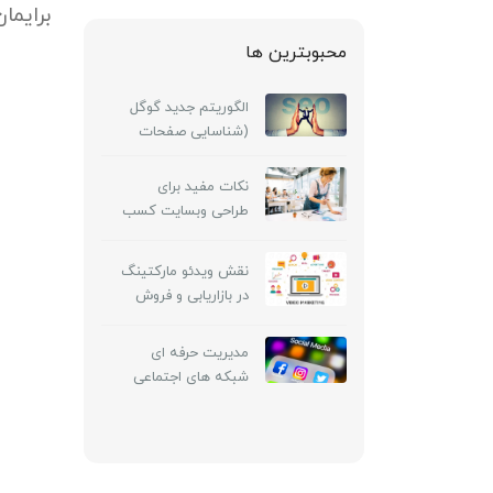
برایما
محبوبترین ها
الگوریتم جدید گوگل
(شناسایی صفحات
فشرده شده)
نکات مفید برای
طراحی وبسایت کسب
و کار کوچک
نقش ویدئو مارکتینگ
در بازاریابی و فروش
مدیریت حرفه ای
شبکه های اجتماعی
شامل چه خدماتی
است ؟‌