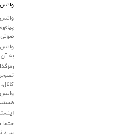
واتس‌
واتس‌اپ بیشتر از 
پیام‌ر
صوتی 
واتس‌ا
به آن 
رمزگذا
تصویری
کانال،
واتس‌ا
هستند
اینستا
حتما ب
می‌دان