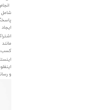
انجا
شامل 
پاسخگو
ایجاد 
اشتراک
مانند 
کسب‌وک
اینستا
اینفلو
و رسان