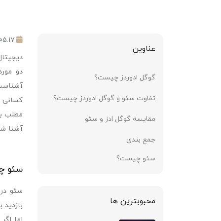
05.17
عناوین
دیجیتال
دو مورد
گوگل ادوردز چیست؟
آشناس
تفاوت سئو و گوگل ادوردز چیست؟
کسانی ک
مطلب ب
مقایسه گوگل ادز و سئو
آشنا شو
جمع بندی
سئو چیست؟
سئو چ
سئو در 
محبوبترین ها
بازدید 
اما اگر