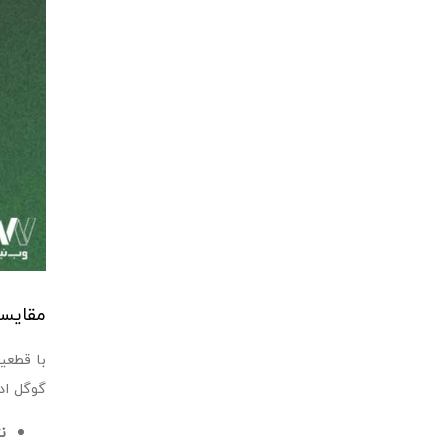
مقایسه
با قطعی
گوگل ادز
ن