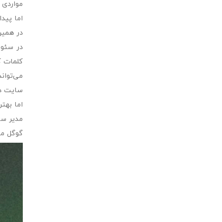
مواردی 
اما پید
در همین
در سئو 
کلمات ک
می‌توان
سایت در
اما بهت
مدیر سا
گوگل می