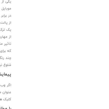
موبایل 
در برابر
از پالت
یک ترکی
تاثیر م
که برای
چند رنگ
شلوغ ن
پیمای
اگر وب 
کلیک هم
با مخاط