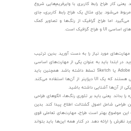
ای کاملا جدایی دارند. یعنی کار طراح رابط کاربری با وایرفریم‌هایی شروع
مربوط می‌شود. برای مثال یک طراح رابط کاربری، جای
می‌گیرد. اما طراح گرافیک از رنگ‌ها و تصاویر کمک
راح گرافیک است.
ل دیگری باید مهارت‌های مورد نیاز را به دست‌ آورید. بدین ترتیب
د. در ابتدا باید به عنوان یکی از مهارت‌های اساسی
UI حداقل بر یکی از محبوب‌ترین ابزار‌های استاندارد طراحی شامل Figma و Adobe XD یا Sketch تسلط داشته باشد. همچنین باید
بتوانید با ابزار‌های نمونه‌سازی مثل Invision کار کنید. این‌ها مهم‌ترین ابزار‌هایی هستند که یک UI دیزاینر از آن‌ها استفاده می‌کند.
 یکی از آن‌ها آشنایی داشته باشید.
این حوزه را بداند. یعنی باید بر تئوری رنگ‌ها، الگو‌های طراحی
... مسلط باشد. همچنین باید از مهارت‌های اساسی UI و قوانین طراحی شامل اصول گشتالت اطلاع پیدا کند. بدین
 به این موضوع بهتر است طراح، مهارت‌های تعاملی قوی
ظرش را ارائه دهد. در کنار همه این‌ها باید بتواند