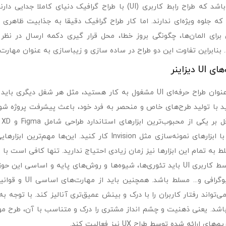
یادتان باشد که طراح رابط کاربری (UI) با طراح گرافیک دنی
که جلوه ویژه‌ای ندارند. اما کار طراح گرافیک دقیقا به جذابیت ظاهری 
برای المان‌ها، چگونگی بروز خطا، محل قرار گیری دکمه ارسال در نظر 
بنابراین تفاوت این دو طراح در ساده سازی و زیباسازی به عنوان مهارت‌های اساسی UI و ط
U دیزاینر
اگر به عنوان طراح حرفه‌ای UI مشغول به کار هستید، مثل هر شغ
ید با تولید طرح‌های خاص و منحصر به فرد خود، باعث پیشرفت پروژه شوی
ط به تمام این ابزار‌ها نیز زمان زیادی احتیاج ندارید. تنها کافی است با
طراح واسط کاربری UI باید تئوری‌ها، شیوه‌ها و روش‌های پایه و اساسی 
UI، تایپوگرافی و
ی‌تواند رفتار کاربران را با درک و بینش عمیق‌تری آنالیز کند. با توجه
اشد. یعنی ذهنیت و چشم انداز مشتری را درک و متناسب با آن، طرح مورد ن
‌های ارائه شده توسط طراح UX نیز فعالیت کند.