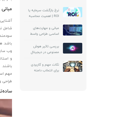
مبانی UI برای طراحی واسط کاربری بی‌نظیر
نرخ بازگشت سرمایه یا
ROI | اهمیت محاسبه
آشنایی با
نرخ بازگشت سرمایه
در دیجیتال مارکتینگ
شامل نم
مبانی و مهارت‌های
اساسی طراحی واسط
سودمند 
کاربری (UI) چیست؟
باشد. ه
بررسی تاثیر هوش
وب سایت
مصنوعی در دیجیتال
مارکتینگ 2024
و استان
نکات مهم و کاربردی
برای انتخاب دامنه
مهم است
مناسب
طراحی واسط کار
ساده‌ت