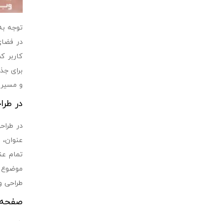
توجه به
در فضای
کاربر ک
و مسیر 
در طرا
عنوان، 
تمام عن
موضوع ا
طراحی و است
صفحه و