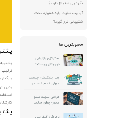
نگهداری احتیاج دارند؟
آیا وب سایت باید همواره تحت
شتیبانی قرار گیرد؟
محبوبترین ها
پشتیب
استراتژی بازاریابی
پشتیبان
دیجیتال چیست؟
ترتیب ک
وب اپلیکیشن چیست
بارگذار
و برای کدام کسب و
بدین تر
کارها کاربرد دارد
استفاده
طراحی سایت سئو
کارشناس
محور- چطور سایت
طراحی کنیم که از
پشتیب
ابتدا برای گوگل بهینه
نرم افزار کنفرانس