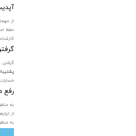
آپدیت
از مهمت
حفظ امن
کارشناس
گرفتن
گرفتن ب
پشتیبا
خسارات 
رفع م
به منظو
از ابزا
به منظو