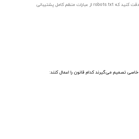
این مثالی از فایل robots.txt سایت ikea.com است که دارای قوانین متعددی است. دقت کنید که robots.txt از عبارات منظم کامل پشتیبانی