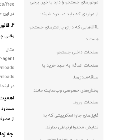
موتورهای جستجو را دارد یا خیر. برخی
ds/free/
در این حالت، گوگل فق
از مواردی که باید مسدود شوند:
2. قانون کمتر محدودکننده روبات تی اکس تی
URLهایی که دارای پارامترهای جستجو
وقتی چند
هستند.
مثال:
صفحات داخلی جستجو.
-agent: *
صفحات اضافه به سبد خرید یا
wnloads/
wnloads/
علاقه‌مندی‌ها.
در اینجا، گوگ
بخش‌های خصوصی وب‌سایت مانند
اهمیت robots.txt در سئو چ
صفحات ورود.
فایل‌های جاوا اسکریپتی که به
از مصرف
نمایش محتوا ارتباطی ندارند.
چه زمانی باید از 