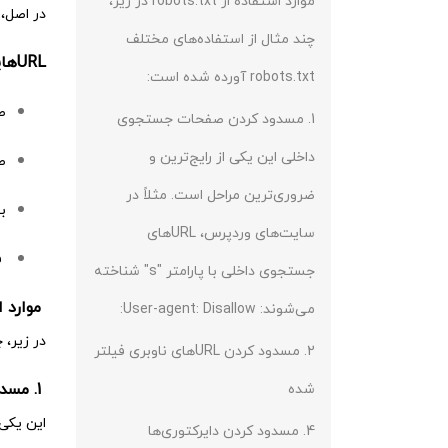
موارد استفاده از robots.txt در زیر،
در اصل، 
چند مثال از استفاده‌های مختلف
URLهایی که دارای پارامترهای جستجو هستند.
robots.txt آورده شده است:
ص
1. مسدود کردن صفحات جستجوی
داخلی این یکی از رایج‌ترین و
ص
ضروری‌ترین مراحل است. مثلاً در
ب
سایت‌های وردپرس، URLهای
ف
جستجوی داخلی با پارامتر "s" شناخته
موارد استفا
می‌شوند: User-agent: Disallow:
در زیر، چند م
2. مسدود کردن URLهای ناوبری فیلتر
1. مسدود کردن صفحات جستجوی داخلی
شده
این یکی از را
4. مسدود کردن دایرکتوری‌ها