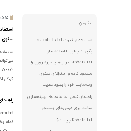
05.15
عناوین
سئوی وب
استفاده از قدرت robots.txt: یاد
بگیرید چطور با استفاده از
استفاده از فایل robots.txt یکی از عوامل
می‌توان
robots.txt، آدرس‌های غیرضروری را
خزیدن را
مسدود کرده و استراتژی سئوی
گوگل اخیراً به 
وب‌سایت خود را بهبود دهید.
راهنمای کامل Robots.txt: بهینه‌سازی
راهنمای کامل Robots.txt: بهینه
سایت برای موتورهای جستجو
ots.txt
Robots.txt چیست؟
سایت در