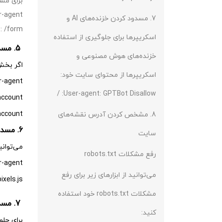
برای مس
-agent: *
7. مسدود کردن خزنده‌های AI و
: /form/
اسکریپرها برای جلوگیری از استفاده
5. مسدود کردن URLهای حساب کاربری
خزنده‌های هوش مصنوعی و
اگر بخش
اسکریپرها از محتوای سایت خود:
-agent: *
User-agent: GPTBot Disallow: /
ccount/
ccount/$
8. مشخص کردن آدرس نقشه‌های
6. مسدود کردن فایل‌های جاوا اسکریپت غیرمرتبط با رندر
سایت
می‌توانی
رفع مشکلات robots.txt
-agent: *
می‌توانید از ابزارهای زیر برای رفع
ixels.js
مشکلات robots.txt خود استفاده
7. مسدود کردن خزنده‌های AI و اسکریپرها
کنید:
برای جل