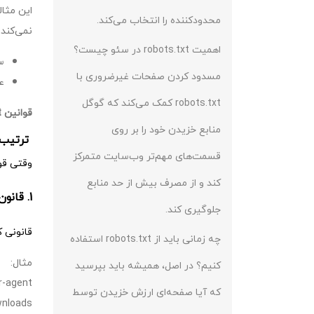
محدودکننده را انتخاب می‌کند.
نمی‌کند 
اهمیت robots.txt در سئو چیست؟
س
مسدود کردن صفحات غیرضروری با
عل
robots.txt کمک می‌کند که گوگل
قوانین robots.txt به حروف حساس هستند؛ مثلاً "filter=" برابر با "Filter=" نیست.
منابع خزیدن خود را بر روی
ترتیب اعم
قسمت‌های مهم‌تر وب‌سایت متمرکز
وقتی قوانین متناقضی در robots.txt وج
کند و از مصرف بیش از حد منابع
1. قانون خاص‌تر robots.txt
جلوگیری کند.
قانونی که کاراکت
چه زمانی باید از robots.txt استفاده
مثال:
کنیم؟ در اصل، همیشه باید بپرسید
-agent: *
که آیا صفحه‌ای ارزش خزیدن توسط
wnloads/