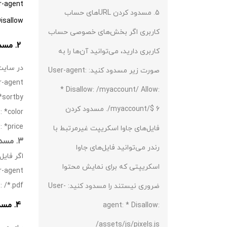
-agent:
5. مسدود کردن URLهای حساب
isallow:
کاربری اگر بخش‌های خصوصی حساب
2. مسدود کردن URLهای ناوبری فیلتر شده
کاربری دارید، می‌توانید آن‌ها را به
در سایت‌
صورت زیر مسدود کنید: User-agent:
-agent: *
* Disallow: /myaccount/ Allow:
*sortby=*
/myaccount/$ 6. مسدود کردن
 *color=*
 *price=*
فایل‌های جاوا اسکریپت غیرمرتبط با
3. مسدود کردن فایل‌های PDF
رندر می‌توانید فایل‌های جاوا
اگر فایل‌های PDF زیادی در سایت دارید که
اسکریپتی که برای نمایش محتوا
-agent: *
 /*.pdf$
ضروری نیستند را مسدود کنید: User-
4. مسدود کردن دایرکتوری‌ها
agent: * Disallow:
/assets/js/pixels.js