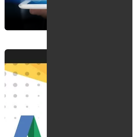
نقش ویدئو مارکتینگ در بازاریابی و فروش