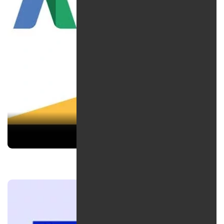
تفاوت سئو و گوگل ادز