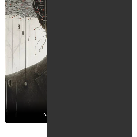
برندسازی شخصی یا پرسونال برندینگ چیست؟