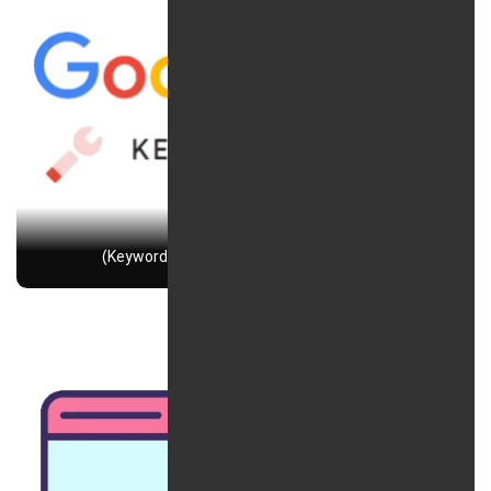
آموزش کیورد پلنر گوگل از 0 تا 100 (Keyword Planner)